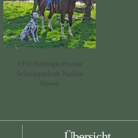
VFD Reitbegleithunde
Schnupperkurs Nadine
Hewer
Übersicht