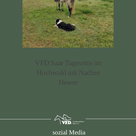
VFD Saar Tagesritte im
Hochwald mit Nadine
Hewer
sozial Media