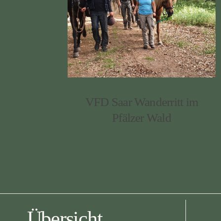
VFD Saar Wanderritt im
Pfälzer Wald
Übersicht