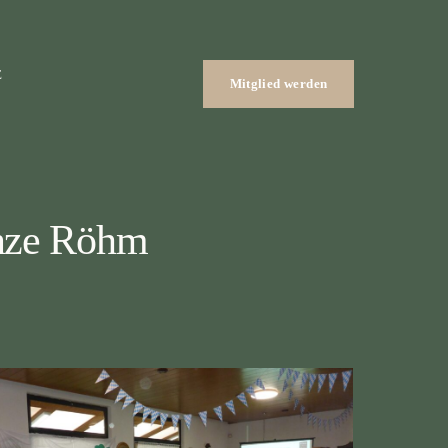
E
Mitglied werden
nze Röhm