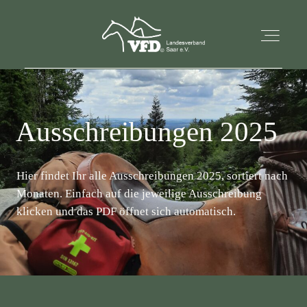
STARTSEITE
Ausschreibungen 2025
AKTUELLES
Hier findet Ihr alle Ausschreibungen 2025, sortiert nach
Monaten. Einfach auf die jeweilige Ausschreibung
ÜBER UNS
klicken und das PDF öffnet sich automatisch.
TERMINE
KONTAKT